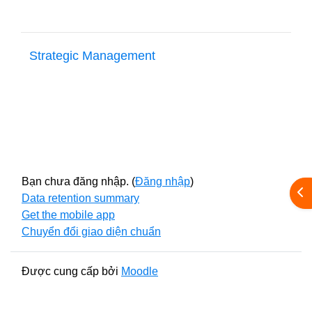
Strategic Management
Bạn chưa đăng nhập. (
Đăng nhập
)
Mở 
Data retention summary
Get the mobile app
Chuyển đổi giao diện chuẩn
Được cung cấp bởi
Moodle