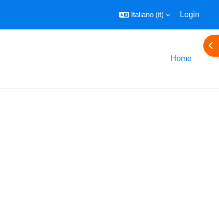
Italiano ‎(it)‎
Login
Apr
Home