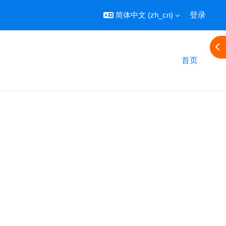
简体中文 ‎(zh_cn)‎
登录
打
首页