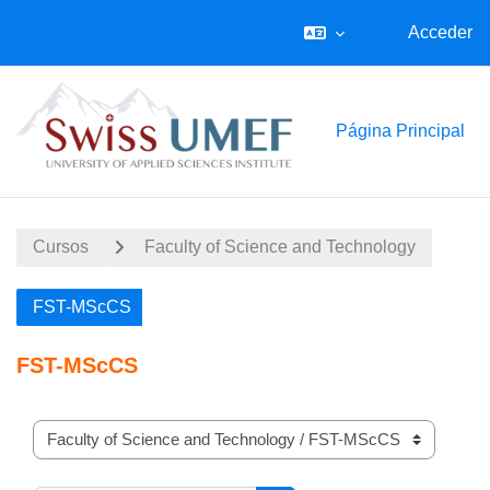
Acceder
Salta al contenido principal
Página Principal
Cursos
Faculty of Science and Technology
FST-MScCS
FST-MScCS
Categorías