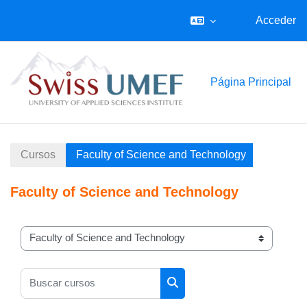
Acceder
Salta al contenido principal
Página Principal
Cursos
Faculty of Science and Technology
Faculty of Science and Technology
Categorías
Buscar cursos
Buscar cursos