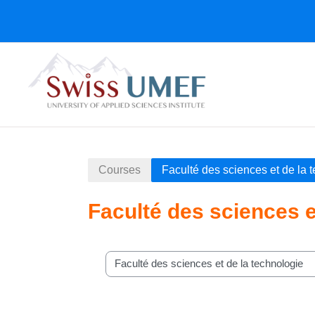
Skip to main content
Courses
Faculté des sciences et de la 
Faculté des sciences e
Course categories