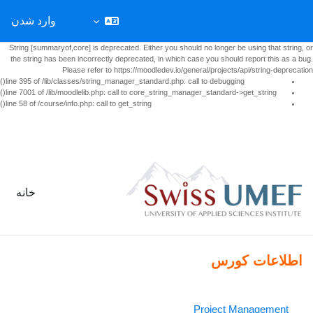
وارد شدن
String [summaryof,core] is deprecated. Either you should no longer be using that string, or
the string has been incorrectly deprecated, in which case you should report this as a bug.
Please refer to https://moodledev.io/general/projects/api/string-deprecation
line 395 of /lib/classes/string_manager_standard.php: call to debugging()
line 7001 of /lib/moodlelib.php: call to core_string_manager_standard->get_string()
line 58 of /course/info.php: call to get_string()
رش به محتوای اصلی
خانه
اطلاعات کورس
Project Management