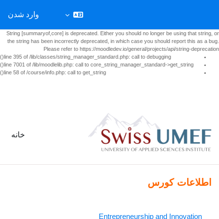
وارد شدن
String [summaryof,core] is deprecated. Either you should no longer be using that string, or
the string has been incorrectly deprecated, in which case you should report this as a bug.
Please refer to https://moodledev.io/general/projects/api/string-deprecation
line 395 of /lib/classes/string_manager_standard.php: call to debugging()
line 7001 of /lib/moodlelib.php: call to core_string_manager_standard->get_string()
line 58 of /course/info.php: call to get_string()
رش به محتوای اصلی
خانه
اطلاعات کورس
Entrepreneurship and Innovation