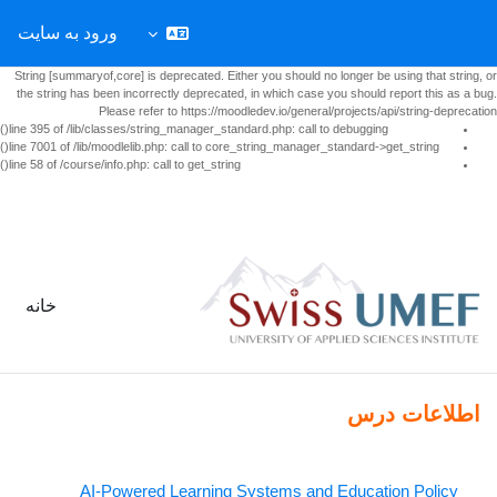
ورود به سایت
String [summaryof,core] is deprecated. Either you should no longer be using that string, or
the string has been incorrectly deprecated, in which case you should report this as a bug.
Please refer to https://moodledev.io/general/projects/api/string-deprecation
line 395 of /lib/classes/string_manager_standard.php: call to debugging()
line 7001 of /lib/moodlelib.php: call to core_string_manager_standard->get_string()
line 58 of /course/info.php: call to get_string()
رش به محتوای اصلی
خانه
اطلاعات درس
AI-Powered Learning Systems and Education Policy