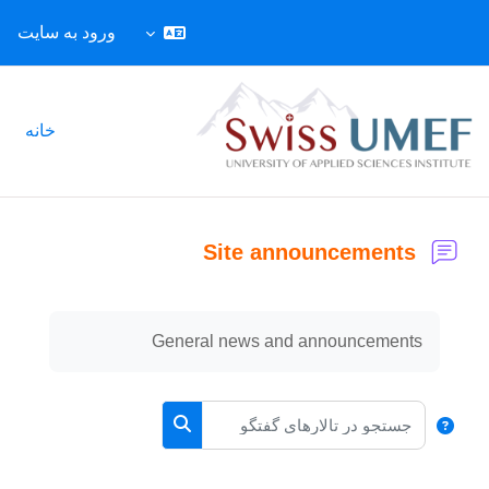
ورود به سایت
رش به محتوای اصلی
خانه
Site announcements
نیازمندی‌های تکمیل
General news and announcements
جستجو در تالارهای گفتگو
جستجو در تالارهای گفتگو